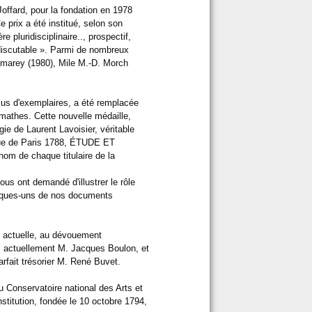
offard, pour la fondation en 1978
e prix a été institué, selon son
e pluridisciplinaire.., prospectif,
indiscutable ». Parmi de nombreux
marey (1980), Mile M.-D. Morch
plus d'exemplaires, a été remplacée
mathes. Cette nouvelle médaille,
gie de Laurent Lavoisier, véritable
hique de Paris 1788, ÉTUDE ET
nom de chaque titulaire de la
ous ont demandé d'illustrer le rôle
elques-uns de nos documents
de actuelle, au dévouement
is actuellement M. Jacques Boulon, et
rfait trésorier M. René Buvet.
u Conservatoire national des Arts et
institution, fondée le 10 octobre 1794,