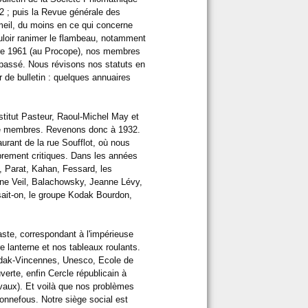
2 ; puis la Revue générale des
eil, du moins en ce qui concerne
loir ranimer le flambeau, notamment
mbre 1961 (au Procope), nos membres
 passé. Nous révisons nos statuts en
 de bulletin : quelques annuaires
stitut Pasteur, Raoul-Michel May et
re membres. Revenons donc à 1932.
taurant de la rue Soufflot, où nous
brement critiques. Dans les années
, Parat, Kahan, Fessard, les
ine Veil, Balachowsky, Jeanne Lévy,
isait-on, le groupe Kodak Bourdon,
aste, correspondant à l'impérieuse
re lanterne et nos tableaux roulants.
Kodak-Vincennes, Unesco, Ecole de
verte, enfin Cercle républicain à
avaux). Et voilà que nos problèmes
onnefous. Notre siège social est