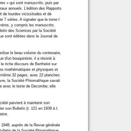
res » qui sont manuscrits, puis par
éraux annuels. L'édition des Rapports
t de lourdes vicissitudes et de
te 7 séries. A signaler que le tome I
méros, y compris les manuscrits.
letin des Sciences par la Société
ue sont éditées dans le Journal de
nstitue le beau volume du centenaire,
d'un bouquiniste, il a résisté à
 le riche discours de Berthelot sur
nces mathématiques et physiques et
et même 32 pages, avec 22 planches
uvre, la Société Phiomathique savait
ire avec le texte de Decombe; elle
ciété parvient à maintenir son
er son Bulletin (t. 121 en 1939 à t.
aise.
en 1948, auprès de la Revue générale
 Bulletin de la Société Phiomathique