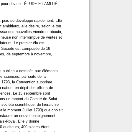
nd pour devise : ÉTUDE ET AMITIÉ.
.
 puis se développe rapidement. Elle
t ambitieux, elle désire, selon le ton
issances nouvelles viendront aboutir,
ineuse non interrompue de vérités et
ateurs. Le premier élu est
la Société est composée de 18
res, de septembre à novembre,
s publics « destinés aux éléments
s sciences, par suite de la
t 1793, la Convention supprime
 nation, en dépit des efforts de
ciences. Le 15 septembre sont
dans un rapport du Comité de Salut
société scientifique, de hiérarchie
t le moment (juillet 1793) que choisit
 instaurer un nouvel enseignement
ais-Royal. Elle y donne
 auditeurs, 400 places étant