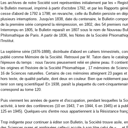
Les archives de notre Société sont représentées initialement par les « Regist
le Bulletin mensuel, imprimé à partir d'octobre 1792, et par les Rapports gén
cesse d'abord de 1792 à 1798; en revanche, celle du Bulletin persiste en dépi
plusieurs interruptions. Jusqu'en 1838, date du centenaire, le Bulletin compor
de la première série comprend la réimpression, en 1802, des 54 premiers nu
Interrompu en 1805, le Bulletin reparaît en 1807 sous le nom de Nouveau Bul
Philomathique de Paris. A partir de 1836, les Notes de la Société Phiomathiq
l'Institut.
La septième série (1876-1888), distribuée d'abord en cahiers trimestriels, co
publié comme Mémoire de la Société. Retrouvé par M. Taton dans le catalogue 
l'épreuve du temps : nous l'avons pieusement relié en pleine peau. Il contient
les origines et l'histoire de la Société Phiomathique , 17 mémoires de Scie
16 de Sciences naturelles. Certains de ces mémoires atteignent 23 pages 
hors texte, de qualité parfaite, dont deux en couleur. Bien que noblement pa
tenir son rang scientifique! En 1938, paraît la plaquette du cent-cinquantena
correspond au tome 120.
Puis viennent les années de guerre et d'occupation, pendant lesquelles la So
activité, à tenir des conférences (10 en 1943, 7 en 1944, 6 en 1945) et à publi
125 en 1945). Quelques-uns d'entre nous appartiennent à la Résistance franç
Trop indigente pour continuer à éditer son Bulletin, la Société trouve asile, 
des Sciences pures et appliquées celle-ci accole à son titre celui de « ... et