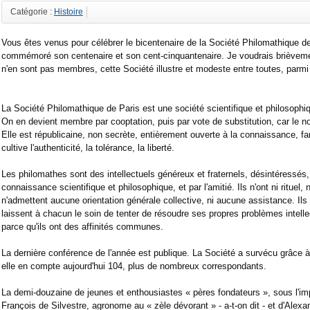
Catégorie :
Histoire
Vous êtes venus pour célébrer le bicentenaire de la Société Philomathique d
commémoré son centenaire et son cent-cinquantenaire. Je voudrais brièvemen
n'en sont pas membres, cette Société illustre et modeste entre toutes, parmi
La Société Philomathique de Paris est une société scientifique et philosophiqu
On en devient membre par cooptation, puis par vote de substitution, car le n
Elle est républicaine, non secrète, entièrement ouverte à la connaissance, f
cultive l'authenticité, la tolérance, la liberté.
Les philomathes sont des intellectuels généreux et fraternels, désintéressés, l
connaissance scientifique et philosophique, et par l'amitié. Ils n'ont ni rituel, 
n'admettent aucune orientation générale collective, ni aucune assistance. Ils 
laissent à chacun le soin de tenter de résoudre ses propres problèmes intelle
parce qu'ils ont des affinités communes.
La dernière conférence de l'année est publique. La Société a survécu grâce 
elle en compte aujourd'hui 104, plus de nombreux correspondants.
La demi-douzaine de jeunes et enthousiastes « pères fondateurs », sous l'im
François de Silvestre, agronome au « zèle dévorant » - a-t-on dit - et d'Alexa