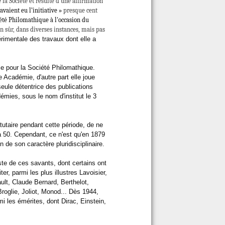
 la Société et résulte d’une affirmation
avaient eu l’initiative »
presque cent
été Philomathique à l'occasion du
n sûr, dans diverses instances, mais pas
érimentale des travaux dont elle a
e pour la Société Philomathique.
e Académie, d'autre part elle joue
 seule détentrice des publications
émies, sous le nom d'institut le 3
tutaire pendant cette période, de ne
à 50. Cependant, ce n'est qu'en 1879
n de son caractère pluridisciplinaire.
ste de ces savants, dont certains ont
er, parmi les plus illustres Lavoisier,
lt, Claude Bernard, Berthelot,
roglie, Joliot, Monod... Dès 1944,
i les émérites, dont Dirac, Einstein,