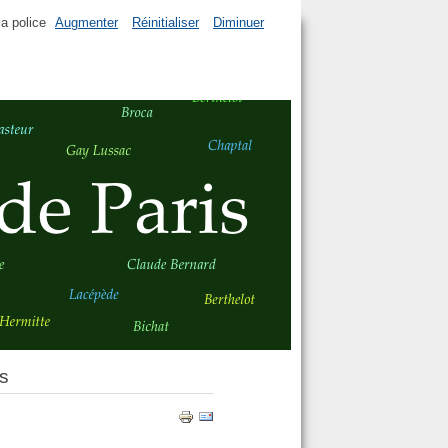
la police
Augmenter
Réinitialiser
Diminuer
s