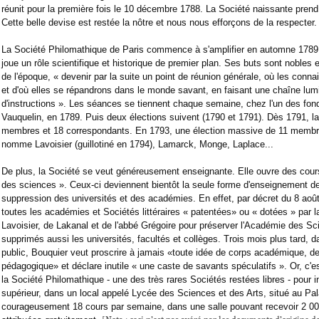
réunit pour la première fois le 10 décembre 1788. La Société naissante pre
Cette belle devise est restée la nôtre et nous nous efforçons de la respecter
La Société Philomathique de Paris commence à s'amplifier en automne 1789,
joue un rôle scientifique et historique de premier plan. Ses buts sont nobles e
de l'époque, « devenir par la suite un point de réunion générale, où les conna
et d'où elles se répandrons dans le monde savant, en faisant une chaîne lum
d'instructions ». Les séances se tiennent chaque semaine, chez l'un des fond
Vauquelin, en 1789. Puis deux élections suivent (1790 et 1791). Dès 1791, 
membres et 18 correspondants. En 1793, une élection massive de 11 memb
nomme Lavoisier (guillotiné en 1794), Lamarck, Monge, Laplace...
De plus, la Société se veut généreusement enseignante. Elle ouvre des cour
des sciences ». Ceux-ci deviennent bientôt la seule forme d'enseignement de
suppression des universités et des académies. En effet, par décret du 8 aoû
toutes les académies et Sociétés littéraires « patentées» ou « dotées » par la
Lavoisier, de Lakanal et de l'abbé Grégoire pour préserver l'Académie des S
supprimés aussi les universités, facultés et collèges. Trois mois plus tard, 
public, Bouquier veut proscrire à jamais «toute idée de corps académique, de 
pédagogique» et déclare inutile « une caste de savants spéculatifs ». Or, c'es
la Société Philomathique - une des très rares Sociétés restées libres - pour
supérieur, dans un local appelé Lycée des Sciences et des Arts, situé au Pal
courageusement 18 cours par semaine, dans une salle pouvant recevoir 2 000