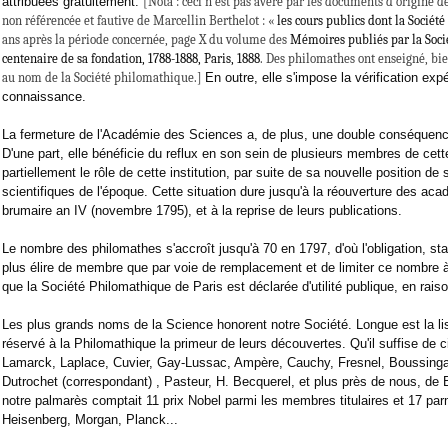
attribuées gratuitement.
[Nota : ceci n’est pas avéré par les documents d’origine de
non référencée et fautive de Marcellin Berthelot : «
les cours publics dont la Société 
ans après la période concernée, page X du volume des
Mémoires publiés par la Soci
centenaire de sa fondation, 1788-1888, Paris, 1888
. Des philomathes ont enseigné, bie
au nom de la Société philomathique.]
En outre, elle s'impose la vérification exp
connaissance.
La fermeture de l'Académie des Sciences a, de plus, une double conséquenc
D'une part, elle bénéficie du reflux en son sein de plusieurs membres de cett
partiellement le rôle de cette institution, par suite de sa nouvelle position de
scientifiques de l'époque. Cette situation dure jusqu'à la réouverture des acad
brumaire an IV (novembre 1795), et à la reprise de leurs publications.
Le nombre des philomathes s'accroît jusqu'à 70 en 1797, d'où l'obligation, sta
plus élire de membre que par voie de remplacement et de limiter ce nombre 
que la Société Philomathique de Paris est déclarée d'utilité publique, en raiso
Les plus grands noms de la Science honorent notre Société. Longue est la li
réservé à la Philomathique la primeur de leurs découvertes. Qu'il suffise de cit
Lamarck, Laplace, Cuvier, Gay-Lussac, Ampère, Cauchy, Fresnel, Boussingau
Dutrochet (correspondant) , Pasteur, H. Becquerel, et plus près de nous, de B
notre palmarès comptait 11 prix Nobel parmi les membres titulaires et 17 parm
Heisenberg, Morgan, Planck...