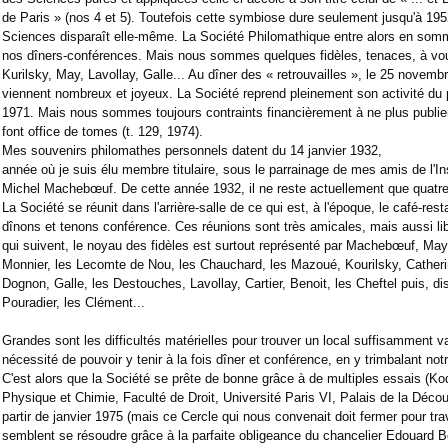
de Paris » (nos 4 et 5). Toutefois cette symbiose dure seulement jusqu'à 195
Sciences disparaît elle-même. La Société Philomathique entre alors en somm
nos dîners-conférences. Mais nous sommes quelques fidèles, tenaces, à vou
Kurilsky, May, Lavollay, Galle... Au dîner des « retrouvailles », le 25 nove
viennent nombreux et joyeux. La Société reprend pleinement son activité du
1971. Mais nous sommes toujours contraints financièrement à ne plus publier
font office de tomes (t. 129, 1974).
Mes souvenirs philomathes personnels datent du 14 janvier 1932,
année où je suis élu membre titulaire, sous le parrainage de mes amis de l'In
Michel Machebœuf. De cette année 1932, il ne reste actuellement que quat
La Société se réunit dans l'arrière-salle de ce qui est, à l'époque, le café-res
dînons et tenons conférence. Ces réunions sont très amicales, mais aussi li
qui suivent, le noyau des fidèles est surtout représenté par Machebœuf, May
Monnier, les Lecomte de Nou, les Chauchard, les Mazoué, Kourilsky, Cather
Dognon, Galle, les Destouches, Lavollay, Cartier, Benoit, les Cheftel puis, d
Pouradier, les Clément...
Grandes sont les difficultés matérielles pour trouver un local suffisamment v
nécessité de pouvoir y tenir à la fois dîner et conférence, en y trimbalant not
C'est alors que la Société se prête de bonne grâce à de multiples essais (
Physique et Chimie, Faculté de Droit, Université Paris VI, Palais de la Décou
partir de janvier 1975 (mais ce Cercle qui nous convenait doit fermer pour tr
semblent se résoudre grâce à la parfaite obligeance du chancelier Edouard B