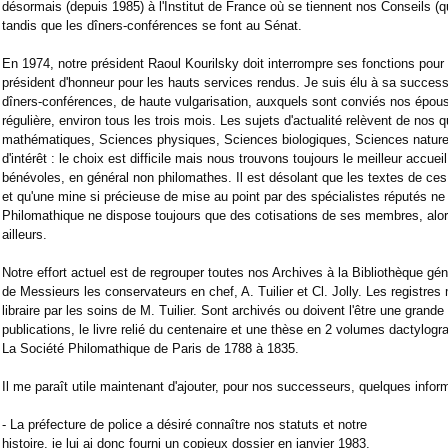
désormais (depuis 1985) à l'Institut de France où se tiennent nos Conseils (qu
tandis que les dîners-conférences se font au Sénat.
En 1974, notre président Raoul Kourilsky doit interrompre ses fonctions pour 
président d'honneur pour les hauts services rendus. Je suis élu à sa success
dîners-conférences, de haute vulgarisation, auxquels sont conviés nos épouse
régulière, environ tous les trois mois. Les sujets d'actualité relèvent de nos
mathématiques, Sciences physiques, Sciences biologiques, Sciences naturelles
d'intérêt : le choix est difficile mais nous trouvons toujours le meilleur accu
bénévoles, en général non philomathes. Il est désolant que les textes de ces
et qu'une mine si précieuse de mise au point par des spécialistes réputés ne 
Philomathique ne dispose toujours que des cotisations de ses membres, alor
ailleurs.
Notre effort actuel est de regrouper toutes nos Archives à la Bibliothèque gén
de Messieurs les conservateurs en chef, A. Tuilier et Cl. Jolly. Les registres
libraire par les soins de M. Tuilier. Sont archivés ou doivent l'être une grande 
publications, le livre relié du centenaire et une thèse en 2 volumes dactylog
La Société Philomathique de Paris de 1788 à 1835.
Il me paraît utile maintenant d'ajouter, pour nos successeurs, quelques info
- La préfecture de police a désiré connaître nos statuts et notre
histoire, je lui ai donc fourni un copieux dossier en janvier 1983.