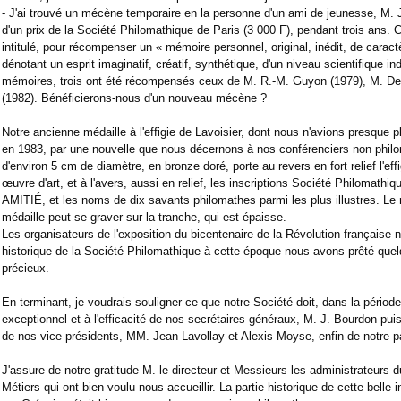
- J'ai trouvé un mécène temporaire en la personne d'un ami de jeunesse, M. J
d'un prix de la Société Philomathique de Paris (3 000 F), pendant trois ans. C
intitulé, pour récompenser un « mémoire personnel, original, inédit, de caractèr
dénotant un esprit imaginatif, créatif, synthétique, d'un niveau scientifique 
mémoires, trois ont été récompensés ceux de M. R.-M. Guyon (1979), M. De
(1982). Bénéficierons-nous d'un nouveau mécène ?
Notre ancienne médaille à l'effigie de Lavoisier, dont nous n'avions presque 
en 1983, par une nouvelle que nous décernons à nos conférenciers non philo
d'environ 5 cm de diamètre, en bronze doré, porte au revers en fort relief l'effi
œuvre d'art, et à l'avers, aussi en relief, les inscriptions Société Philomat
AMITIÉ, et les noms de dix savants philomathes parmi les plus illustres. Le 
médaille peut se graver sur la tranche, qui est épaisse.
Les organisateurs de l'exposition du bicentenaire de la Révolution française n
historique de la Société Philomathique à cette époque nous avons prêté qu
précieux.
En terminant, je voudrais souligner ce que notre Société doit, dans la pério
exceptionnel et à l'efficacité de nos secrétaires généraux, M. J. Bourdon pu
de nos vice-présidents, MM. Jean Lavollay et Alexis Moyse, enfin de notre pa
J'assure de notre gratitude M. le directeur et Messieurs les administrateurs d
Métiers qui ont bien voulu nous accueillir. La partie historique de cette belle 