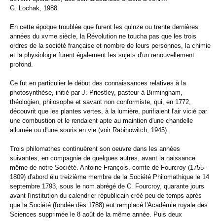
G. Lochak, 1988.
En cette époque troublée que furent les quinze ou trente dernières
années du xvme siècle, la Révolution ne toucha pas que les trois
ordres de la société française et nombre de leurs personnes, la chimie
et la physiologie furent également les sujets d'un renouvellement
profond.
Ce fut en particulier le début des connaissances relatives à la
photosynthèse, initié par J. Priestley, pasteur à Birmingham,
théologien, philosophe et savant non conformiste, qui, en 1772,
découvrit que les plantes vertes, à la lumière, purifiaient l'air vicié par
une combustion et le rendaient apte au maintien d'une chandelle
allumée ou d'une souris en vie (voir Rabinowitch, 1945).
Trois philomathes continuèrent son oeuvre dans les années
suivantes, en compagnie de quelques autres, avant la naissance
même de notre Société. Antoine-François, comte de Fourcroy (1755-
1809) d'abord élu treizième membre de la Société Philomathique le 14
septembre 1793, sous le nom abrégé de C. Fourcroy, quarante jours
avant l'institution du calendrier républicain créé peu de temps après
que la Société (fondée dès 1788) eut remplacé l'Académie royale des
Sciences supprimée le 8 août de la même année. Puis deux