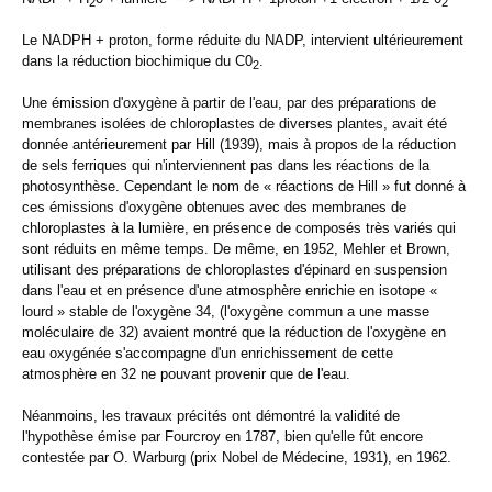
2
2
Le NADPH + proton, forme réduite du NADP, intervient ultérieurement
dans la réduction biochimique du C0
.
2
Une émission d'oxygène à partir de l'eau, par des préparations de
membranes isolées de chloroplastes de diverses plantes, avait été
donnée antérieurement par Hill (1939), mais à propos de la réduction
de sels ferriques qui n'interviennent pas dans les réactions de la
photosynthèse. Cependant le nom de « réactions de Hill » fut donné à
ces émissions d'oxygène obtenues avec des membranes de
chloroplastes à la lumière, en présence de composés très variés qui
sont réduits en même temps. De même, en 1952, Mehler et Brown,
utilisant des préparations de chloroplastes d'épinard en suspension
dans l'eau et en présence d'une atmosphère enrichie en isotope «
lourd » stable de l'oxygène 34, (l'oxygène commun a une masse
moléculaire de 32) avaient montré que la réduction de l'oxygène en
eau oxygénée s'accompagne d'un enrichissement de cette
atmosphère en 32 ne pouvant provenir que de l'eau.
Néanmoins, les travaux précités ont démontré la validité de
l'hypothèse émise par Fourcroy en 1787, bien qu'elle fût encore
contestée par O. Warburg (prix Nobel de Médecine, 1931), en 1962.