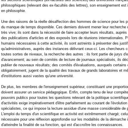
philosophiques (relevant des ex-facultés des lettres), son enseignement est 
en philosophie.
Une des raisons de la réelle désaffection des hommes de science pour les 
du manque de temps disponible. Ces derniers doivent mener leur recherche 
très vive; ils sont dans la nécessité de faire accepter leurs résultats, auprè
des publications d'articles et des exposés lors de réunions internationales. 
humains nécessaires à cette activité, ils sont astreints à présenter des justif
qu'administratives, auprès des instances délivrant ceux-ci. Les chercheurs c
toutes sortes de niveaux, la recherche des autres : ils font partie de jurys 
d'avancement; au sein de comités de lecture de journaux spécialisés, ils déci
publier de nouveaux résultats; des comités d'évaluations, auxquels certains d
obligatoirement, jugent de la qualité des travaux de grands laboratoires et 
d'institutions aussi vastes qu'une université.
De plus, les membres de l'enseignement supérieur, constituant une proportio
doivent assurer un service pédagogique. Enfin, compte tenu de leur compétenc
pouvoirs publics pour toutes les questions relevant de la politique scientifiq
d'activités exige impérativement d'être parfaitement au courant de l'évolution 
spécialistes, ce qui impose la lecture assidue d'une masse considérable de 
L'emploi du temps d'un scientifique en activité est extrêmement chargé; celui
nécessaire pour une réflexion approfondie sur les modalités de la démarche in
d'atteindre la finalité de sa fonction, qui est d'accroître les connaissances.