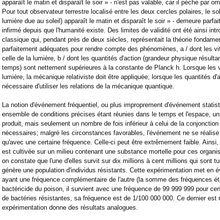
apparaît le matin et disparaît le soir » - n'est pas valable, car il pèche par om
Pour tout observateur terrestre localisé entre les deux cercles polaires, le so
lumière due au soleil) apparaît le matin et disparaît le soir » - demeure parfa
infirmé depuis que l'humanité existe. Des limites de validité ont été ainsi in
classique qui, pendant près de deux siècles, représentait la théorie fondame
parfaitement adéquates pour rendre compte des phénomènes, a / dont les vit
celle de la lumière, b / dont les quantités d'action (grandeur physique résulta
temps) sont nettement supérieures à la constante de Planck h. Lorsque les v
lumière, la mécanique relativiste doit être appliquée; lorsque les quantités d'a
nécessaire d'utiliser les relations de la mécanique quantique.
La notion d'événement fréquentiel, ou plus improprement d'événement statistiq
ensemble de conditions précises étant réunies dans le temps et l'espace, 
produit, mais seulement un nombre de fois inférieur à celui de la conjonction
nécessaires; malgré les circonstances favorables, l'événement ne se réalise 
qu'avec une certaine fréquence. Celle-ci peut être extrêmement faible. Ainsi,
est cultivée sur un milieu contenant une substance mortelle pour ces organi
on constate que l'une d'elles survit sur dix millions à cent millions qui sont t
génère une population d'individus résistants. Cette expérimentation met e
ayant une fréquence complémentaire de l'autre (la somme des fréquences étan
bactéricide du poison, il survient avec une fréquence de 99 999 999 pour cent
de bactéries résistantes, sa fréquence est de 1/100 000 000. Ce dernier est r
expérimentation donne des résultats analogues.