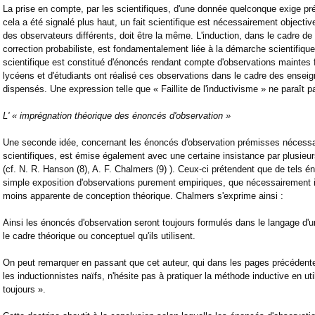
La prise en compte, par les scientifiques, d'une donnée quelconque exige p
cela a été signalé plus haut, un fait scientifique est nécessairement objecti
des observateurs différents, doit être la même. L'induction, dans le cadre de 
correction probabiliste, est fondamentalement liée à la démarche scientifiq
scientifique est constitué d'énoncés rendant compte d'observations maintes 
lycéens et d'étudiants ont réalisé ces observations dans le cadre des enseig
dispensés. Une expression telle que « Faillite de l'inductivisme » ne paraît pa
L' « imprégnation théorique des énoncés d'observation »
Une seconde idée, concernant les énoncés d'observation prémisses nécess
scientifiques, est émise également avec une certaine insistance par plusie
(cf. N. R. Hanson (8), A. F. Chalmers (9) ). Ceux-ci prétendent que de tels é
simple exposition d'observations purement empiriques, que nécessairement i
moins apparente de conception théorique. Chalmers s'exprime ainsi :
Ainsi les énoncés d'observation seront toujours formulés dans le langage d'u
le cadre théorique ou conceptuel qu'ils utilisent.
On peut remarquer en passant que cet auteur, qui dans les pages précédente
les inductionnistes naïfs, n'hésite pas à pratiquer la méthode inductive en util
toujours ».