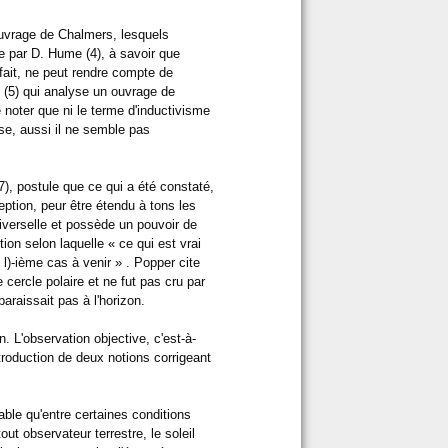
'ouvrage de Chalmers, lesquels
e par D. Hume (4), à savoir que
 fait, ne peut rendre compte de
b (5) qui analyse un ouvrage de
 noter que ni le terme d'inductivisme
ise, aussi il ne semble pas
(7), postule que ce qui a été constaté,
eption, peur être étendu à tons les
iverselle et possède un pouvoir de
rtion selon laquelle « ce qui est vrai
l)-ième cas à venir » . Popper cite
cercle polaire et ne fut pas cru par
paraissait pas à l'horizon.
n. L'observation objective, c'est-à-
ntroduction de deux notions corrigeant
able qu'entre certaines conditions
tout observateur terrestre, le soleil