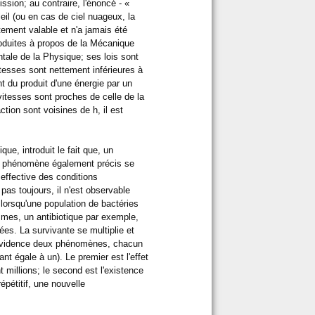
ission; au contraire, l'énoncé - «
leil (ou en cas de ciel nuageux, la
itement valable et n'a jamais été
troduites à propos de la Mécanique
ntale de la Physique; ses lois sont
esses sont nettement inférieures à
nt du produit d'une énergie par un
itesses sont proches de celle de la
ction sont voisines de h, il est
ue, introduit le fait que, un
un phénomène également précis se
 effective des conditions
pas toujours, il n'est observable
 lorsqu'une population de bactéries
smes, un antibiotique par exemple,
uées. La survivante se multiplie et
n évidence deux phénomènes, chacun
t égale à un). Le premier est l'effet
 millions; le second est l'existence
épétitif, une nouvelle