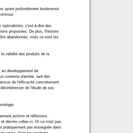
ntes ayant profondément bouleversé
u commun.
 spécialistes, c'est-à-dire des
ons proposées. De plus, l'histoire
être abandonnés; mais ce sont les
la validité des produits de la
er au développement de
n contexte d'amitié, tant des
incus de l'efficacité concrètement
 désintéresser de l'étude de ses
émologie
nement actions et réflexions
et décrire celles-ci. Or ce n'est pas
'est pratiquement pas enseignée dans
ises; mais, dans les sections