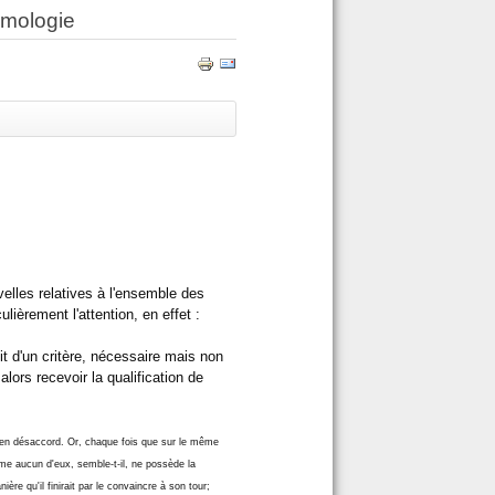
émologie
elles relatives à l'ensemble des
lièrement l'attention, en effet :
git d'un critère, nécessaire mais non
 alors recevoir la qualification de
nt en désaccord. Or, chaque fois que sur le même
ême aucun d'eux, semble-t-il, ne possède la
ière qu'il finirait par le convaincre à son tour;