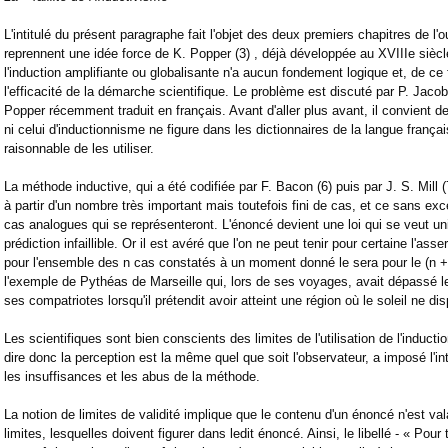
L'intitulé du présent paragraphe fait l'objet des deux premiers chapitres de l
reprennent une idée force de K. Popper (3) , déjà développée au XVIIIe siècl
l'induction amplifiante ou globalisante n'a aucun fondement logique et, de ce
l'efficacité de la démarche scientifique. Le problème est discuté par P. Jaco
Popper récemment traduit en français. Avant d'aller plus avant, il convient de
ni celui d'inductionnisme ne figure dans les dictionnaires de la langue frança
raisonnable de les utiliser.
La méthode inductive, qui a été codifiée par F. Bacon (6) puis par J. S. Mill 
à partir d'un nombre très important mais toutefois fini de cas, et ce sans exc
cas analogues qui se représenteront. L'énoncé devient une loi qui se veut un
prédiction infaillible. Or il est avéré que l'on ne peut tenir pour certaine l'asse
pour l'ensemble des n cas constatés à un moment donné le sera pour le (n + 
l'exemple de Pythéas de Marseille qui, lors de ses voyages, avait dépassé le 
ses compatriotes lorsqu'il prétendit avoir atteint une région où le soleil ne dis
Les scientifiques sont bien conscients des limites de l'utilisation de l'inductio
dire donc la perception est la même quel que soit l'observateur, a imposé l'i
les insuffisances et les abus de la méthode.
La notion de limites de validité implique que le contenu d'un énoncé n'est val
limites, lesquelles doivent figurer dans ledit énoncé. Ainsi, le libellé - « Pour 