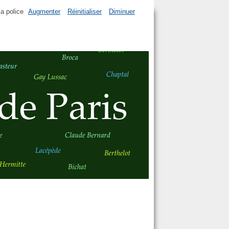
la police
Augmenter
Réinitialiser
Diminuer