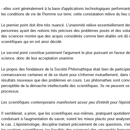
- elles sont généralement à la base d'applications technologiques performa
les conditions de vie de l'homme sur terre; cette constatation relève du lie
Le premier point doit être très nuancé. L'unanimité relève essentiellement des
personnes ayant des notions très précises des problèmes posés et des soluti
des sciences montre que des acquis considérés comme bien établis ont dû 
scientifiques qui en ont ainsi décidé.
Le second point constitue justement l'argument le plus puissant en faveur de 
science, donc de leur acceptation unanime.
Le propos des fondateurs de la Société Philomathique était bien de particip
connaissances certaines et de se réunir pour s'informer mutuellement, dans u
résultats nouveaux que des problèmes en cours. Les philomathes sont conva
perceptible de la démarche intellectuelle des scientifiques. Ils ne peuvent se
processus.
Les scientifiques contemporains manifestent assez peu d'intérêt pour l'épist
II semblerait, a priori, que les scientifiques eux-mêmes, pratiquant quotidien
conduisant à l'augmentation du savoir, soient les mieux placés pour analyser 
le cas. L'épistémologie, discipline traitant précisément de ces questions, n
les sections scientifiques (ex-facultés des sciences) des universités frança