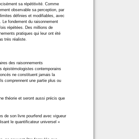
récisément sa répétitivité. Comme
vement observable sa perception, par
limites définies et modifiables, avec
ue. Le fondement du raisonnement
fois répétées. Des millions de
nements pratiques qui leur ont été
s très réaliste.
aires des raisonnements
urs épistémologistes contemporains
noncés ne constituent jamais la
ls comprennent une partie plus ou
ne théorie et seront aussi précis que
s de son livre pourfend avec vigueur
isant le quantificateur universel «