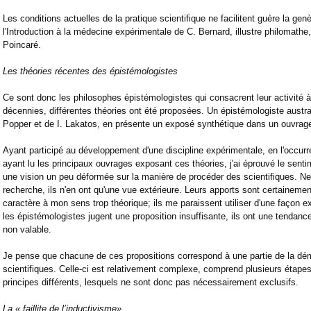
Les conditions actuelles de la pratique scientifique ne facilitent guère la gen
l'Introduction à la médecine expérimentale de C. Bernard, illustre philomath
Poincaré.
Les théories récentes des épistémologistes
Ce sont donc les philosophes épistémologistes qui consacrent leur activité à
décennies, différentes théories ont été proposées. Un épistémologiste austra
Popper et de I. Lakatos, en présente un exposé synthétique dans un ouvrage 
Ayant participé au développement d'une discipline expérimentale, en l'occurr
ayant lu les principaux ouvrages exposant ces théories, j'ai éprouvé le sent
une vision un peu déformée sur la manière de procéder des scientifiques. Ne
recherche, ils n'en ont qu'une vue extérieure. Leurs apports sont certainemen
caractère à mon sens trop théorique; ils me paraissent utiliser d'une façon exa
les épistémologistes jugent une proposition insuffisante, ils ont une tendanc
non valable.
Je pense que chacune de ces propositions correspond à une partie de la dém
scientifiques. Celle-ci est relativement complexe, comprend plusieurs étape
principes différents, lesquels ne sont donc pas nécessairement exclusifs.
La « faillite de l’inductivisme»