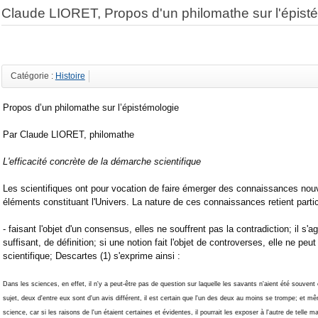
Claude LIORET, Propos d'un philomathe sur l'épist
Catégorie :
Histoire
Propos d’un philomathe sur l’épistémologie
Par Claude LIORET, philomathe
L'efficacité concrète de la démarche scientifique
Les scientifiques ont pour vocation de faire émerger des connaissances nouv
éléments constituant l'Univers. La nature de ces connaissances retient particu
- faisant l'objet d'un consensus, elles ne souffrent pas la contradiction; il s'a
suffisant, de définition; si une notion fait l'objet de controverses, elle ne peut
scientifique; Descartes (1) s'exprime ainsi :
Dans les sciences, en effet, il n'y a peut-être pas de question sur laquelle les savants n'aient été souve
sujet, deux d'entre eux sont d'un avis différent, il est certain que l'un des deux au moins se trompe; et m
science, car si les raisons de l'un étaient certaines et évidentes, il pourrait les exposer à l'autre de telle man