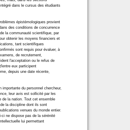
intégré dans le cursus des étudiants
problèmes épistémologiques provient
dans des conditions de concurrence
s de la communauté scientifique, par
Pour obtenir les moyens financiers et
ications, tant scientifiques
onfirmés sont requis pour évaluer, à
d'examens, de recrutement,
dent l'acceptation ou le refus de
'entre eux participent
même, depuis une date récente,
n importante du personnel chercheur,
e, leur avis est sollicité par les
ue de la nation. Tout cet ensemble
de la discipline dont ils sont
publications venues du monde entier.
-ci ne dispose pas de la sérénité
tellectuelle lui permettant