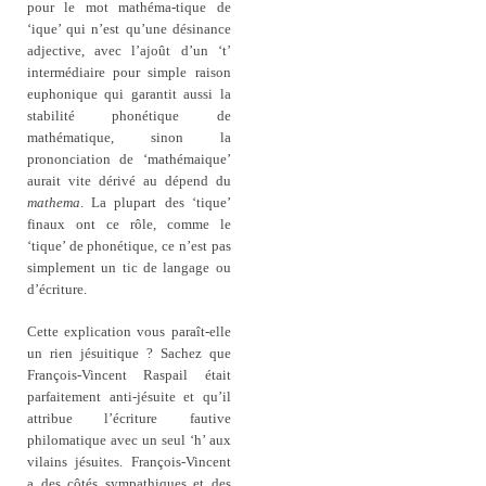
pour le mot mathéma‑tique de
‘ique’ qui n’est qu’une désinance
adjective, avec l’ajoût d’un ‘t’
intermédiaire pour simple raison
euphonique qui garantit aussi la
stabilité phonétique de
mathématique, sinon la
prononciation de ‘mathémaique’
aurait vite dérivé au dépend du
mathema
. La plupart des ‘tique’
finaux ont ce rôle, comme le
‘tique’ de phonétique, ce n’est pas
simplement un tic de langage ou
d’écriture.
Cette explication vous paraît-elle
un rien jésuitique ? Sachez que
François-Vincent Raspail était
parfaitement anti-jésuite et qu’il
attribue l’écriture fautive
philomatique avec un seul ‘h’ aux
vilains jésuites. François-Vincent
a des côtés sympathiques et des