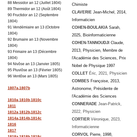
88 Messidor an 12 (Juillet 1804)
Chimiste
89 Thermidor an 12 (Août 1804)
CLAVERIE
Jean-Michel, 2014,
90 Fructidor an 12 (Septembre
Informaticien
1804)
91 Vendémiaire an 13 (Octobre
COHEN-BOULAKIA
Sarah,
1804)
2025, Bioinformaticienne
92 Brumaire an 13 (Novembre
COHEN-TANNOUDJI
Claude,
1804)
2013, Physicien, Membre de
93 Frimaire an 13 (Décembre
1804)
l'Académie des Sciences, Prix
94 Nivôse an 13 (Janvier 1805)
Nobel de Physique 1997
95 Pluviôse an 13 (Février 1805)
COLLET
Éric
, 2021, Physicien
96 Ventôse an 13 (Mars 1805)
COMBES
Françoise, 2013,
1807a,
1807b
Astronome, Présidente de
l'Académie des Sciences
1810a
,
1810b
,
1810c
CONNERADE
Jean-Patrick
,
1811
2022, Physicien
1812a
,
1812b,
1812c
1814a,
1814b,
1814c
CORTIER
Véronique
, 2023,
1816
Informaticienne
1817
CORVOL
Pierre, 1998,
1818a,
1818b,
1818c