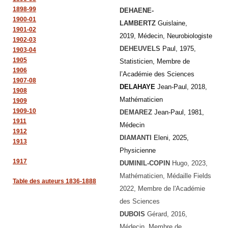
1898-99
DEHAENE-
1900-01
LAMBERTZ
Guislaine,
1901-02
2019, Médecin, Neurobiologiste
1902-03
DEHEUVELS
Paul, 1975,
1903-04
1905
Statisticien, Membre de
1906
l’Académie des Sciences
1907-08
DELAHAYE
Jean-Paul, 2018,
1908
Mathématicien
1909
1909-10
DEMAREZ
Jean-Paul, 1981,
1911
Médecin
1912
DIAMANTI
Eleni, 2025,
1913
Physicienne
1917
DUMINIL-COPIN
Hugo, 2023,
Mathématicien, Médaille Fields
Table des auteurs 1836-1888
2022, Membre de l'Académie
des Sciences
DUBOIS
Gérard, 2016,
Médecin, Membre de