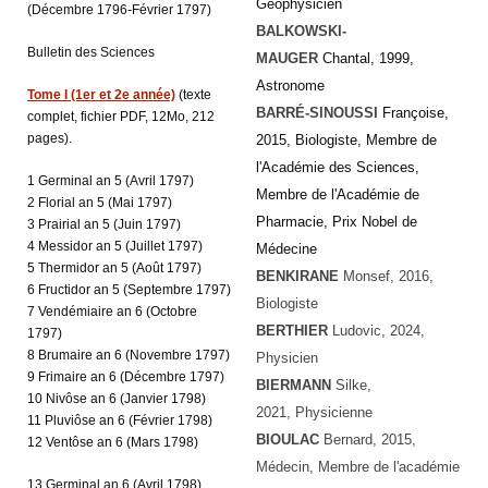
Géophysicien
(Décembre 1796-Février 1797)
BALKOWSKI-
Bulletin des Sciences
MAUGER
Chantal, 1999,
Astronome
Tome I (1er et 2e année)
(texte
BARRÉ-SINOUSSI
Françoise,
complet, fichier PDF, 12Mo, 212
pages).
2015, Biologiste, Membre de
l'Académie des Sciences,
1 Germinal an 5 (Avril 1797)
Membre de l'Académie de
2 Florial an 5 (Mai 1797)
Pharmacie, Prix Nobel de
3 Prairial an 5 (Juin 1797)
4 Messidor an 5 (Juillet 1797)
Médecine
5 Thermidor an 5 (Août 1797)
BENKIRANE
Monsef
, 2016,
6 Fructidor an 5 (Septembre 1797)
Biologiste
7 Vendémiaire an 6 (Octobre
BERTHIER
Ludovic
, 2024,
1797)
8 Brumaire an 6 (Novembre 1797)
Physicien
9 Frimaire an 6 (Décembre 1797)
BIERMANN
Silke
,
10 Nivôse an 6 (Janvier 1798)
2021, Physicienne
11 Pluviôse an 6 (Février 1798)
BIOULAC
Bernard, 2015,
12 Ventôse an 6 (Mars 1798)
Médecin, Membre de l'académie
13 Germinal an 6 (Avril 1798)