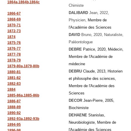
1864a,
1864b,
1864c
Chimiste
DALIBARD
Jean, 2022,
1866-67
1868-69
Physicien,
Membre de
1870-71
l'Académie des Sciences
1872-73
DAVID
Bruno
, 2020, Naturaliste,
1874
Paléontologue
1875-76
1876-77
DEBRE
Patrice, 2020, Médecin,
1877-78
Membre de l'Académie de
1878-79
médecine
1879-80a,
1879-80b
DEBRU
Claude, 2013, Historien
1880-81
1881-82
et philosophe des sciences,
1882-83
Membre de l'Académie des
1884
Sciences
1885-86a,
1885-86b
DECOR
Jean-Pierre, 2005,
1886-87
1888-89
Biochimiste
1890-92
DEHAENE
Stanislas,
1892-93a,
1892-93b
Neurobiologiste, Membre de
1894-95
l'Académie des Sciences
1896-98