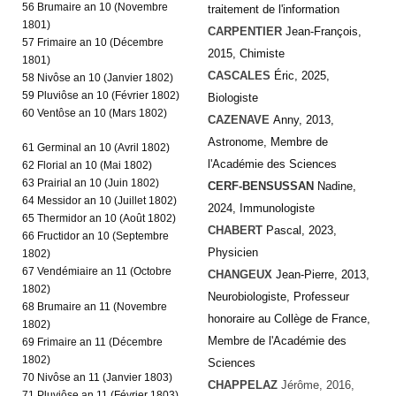
56 Brumaire an 10 (Novembre
traitement de l'information
1801)
CARPENTIER
Jean-François,
57 Frimaire an 10 (Décembre
2015, Chimiste
1801)
CASCALES
Éric, 2025,
58 Nivôse an 10 (Janvier 1802)
59 Pluviôse an 10 (Février 1802)
Biologiste
60 Ventôse an 10 (Mars 1802)
CAZENAVE
Anny, 2013,
Astronome, Membre de
61 Germinal an 10 (Avril 1802)
l'Académie des Sciences
62 Florial an 10 (Mai 1802)
63 Prairial an 10 (Juin 1802)
CERF-BENSUSSAN
Nadine,
64 Messidor an 10 (Juillet 1802)
2024, Immunologiste
65 Thermidor an 10 (Août 1802)
CHABERT
Pascal, 2023,
66 Fructidor an 10 (Septembre
Physicien
1802)
67 Vendémiaire an 11 (Octobre
CHANGEUX
Jean-Pierre, 2013,
1802)
Neurobiologiste, Professeur
68 Brumaire an 11 (Novembre
honoraire au Collège de France,
1802)
Membre de l'Académie des
69 Frimaire an 11 (Décembre
1802)
Sciences
70 Nivôse an 11 (Janvier 1803)
CHAPPELAZ
Jérôme, 2016,
71 Pluviôse an 11 (Février 1803)