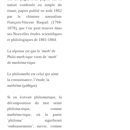
nature combinée ou simple du
titane, papier publié en août 1862
par le chimiste naturaliste
François-Vincent Raspail (1794-
1878), que l’on peut trouver dans
ses Nouvelles études scientifiques
et philologiques de 1861-1864.
La réponse est que le ‘
math
’ de
Philo-
math
-ique vient de ‘
math
’
de
mathéma
-tique.
Le philo
math
e est celui qui aime
la connaissance, l’étude, la
máthēma
(
μάθημα).
Si on écrivait
philo
mat
ique, la
décomposition du mot serait
philoma-tique, comme
mathéma‑tique, où la partie
‘philoma’ signifierait
‘embrassements’, suivie, comme