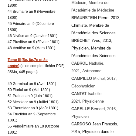
Médecin, Membre de
1800)
l'Académie de Médecine
44 Brumaire an 9 (Novembre
1800)
BRAUNSTEIN
Pierre, 2013,
45 Frimaire an 9 (Décembre
Chimiste, Membre de
1800)
l'Académie des Sciences
46 Nivôse an 9 (Janvier 1801)
BRÉCHET
Yves, 2013,
47 Pluviôse an 9 (Février 1801)
48 Ventôse an 9 (Mars 1801)
Physicien, Membre de
l'Académie des Sciences
Tome III (5e, 6e,7e et 8e
CABROL
Nathalie
,
année)
(texte complet, fichier PDF,
2021, Astronome
35Mo, 445 pages)
CAMPILLO
Michel, 2017,
49 Germinal an 9 (Avril 1801)
Géophysicien
50 Florial an 9 (Mai 1801)
CANTAT
Isabelle
,
51 Prairial an 9 (Juin 1801)
2024, Physicienne
52 Messidor an 9 (Juillet 1801)
53 Thermidor an 9 (Août 1801)
CAPELLE
Bernard, 2016,
54 Fructidor an 9 (Septembre
Physicien
1801)
CARDOSO
Jean François,
55 Vendémiaire an 10 (Octobre
2015, Physicien dans le
1801)