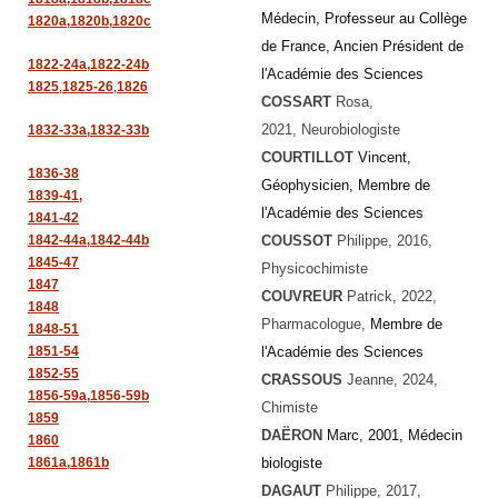
Médecin, Professeur au Collège
1820a,
1820b,
1820c
de France,
Ancien Président de
1822-24a,
1822-24b
l'Académie des Sciences
1825
,
1825-26
,
1826
COSSART
Rosa
,
2021, Neurobiologiste
1832-33a,
1832-33b
COURTILLOT
Vincent,
1836-38
Géophysicien, Membre de
1839-41,
l'Académie des Sciences
1841-42
1842-44a,
1842-44b
COUSSOT
Philippe, 2016,
1845-47
Physicochimiste
1847
COUVREUR
Patrick, 2022,
1848
Pharmacologue,
Membre de
1848-51
1851-54
l'Académie des Sciences
1852-55
CRASSOUS
Jeanne
, 2024,
1856-59a,
1856-59b
Chimiste
1859
DAËRON
Marc, 2001, Médecin
1860
1861a,
1861b
biologiste
DAGAUT
Philippe, 2017,