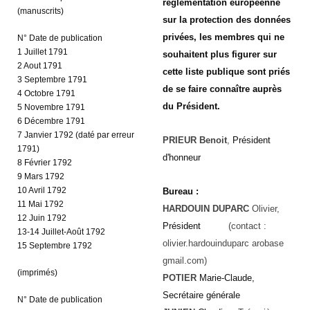
réglementation européenne
(manuscrits)
sur la protection des données
privées, les membres qui ne
N° Date de publication
1 Juillet 1791
souhaitent plus figurer sur
2 Aout 1791
cette liste publique sont priés
3 Septembre 1791
de se faire connaître auprès
4 Octobre 1791
du Président.
5 Novembre 1791
6 Décembre 1791
7 Janvier 1792 (daté par erreur
PRIEUR
Benoit
,
Président
1791)
d'honneur
8 Février 1792
9 Mars 1792
10 Avril 1792
Bureau :
11 Mai 1792
HARDOUIN DUPARC
Olivier,
12 Juin 1792
Président
(contact :
13-14 Juillet-Août 1792
olivier.hardouinduparc arobase
15 Septembre 1792
gmail.com)
(imprimés)
POTIER
Marie-Claude,
Secrétaire générale
N° Date de publication