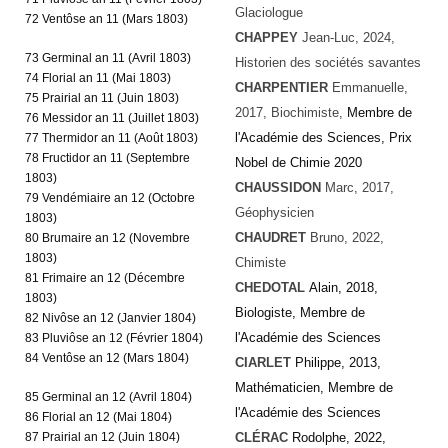
Glaciologue
72 Ventôse an 11 (Mars 1803)
CHAPPEY
Jean-Luc
, 2024,
73 Germinal an 11 (Avril 1803)
Historien des sociétés savantes
74 Florial an 11 (Mai 1803)
CHARPENTIER
Emmanuelle,
75 Prairial an 11 (Juin 1803)
2017, Biochimiste,
Membre de
76 Messidor an 11 (Juillet 1803)
l'Académie des Sciences, Prix
77 Thermidor an 11 (Août 1803)
78 Fructidor an 11 (Septembre
Nobel de Chimie 2020
1803)
CHAUSSIDON
Marc, 2017,
79 Vendémiaire an 12 (Octobre
Géophysicien
1803)
CHAUDRET
Bruno, 2022,
80 Brumaire an 12 (Novembre
1803)
Chimiste
81 Frimaire an 12 (Décembre
CHEDOTAL
Alain, 2018,
1803)
Biologiste, Membre de
82 Nivôse an 12 (Janvier 1804)
l'Académie des Sciences
83 Pluviôse an 12 (Février 1804)
84 Ventôse an 12 (Mars 1804)
CIARLET
Philippe, 2013,
Mathématicien, Membre de
85 Germinal an 12 (Avril 1804)
l'Académie des Sciences
86 Florial an 12 (Mai 1804)
87 Prairial an 12 (Juin 1804)
CLÉRAC
Rodolphe, 2022,