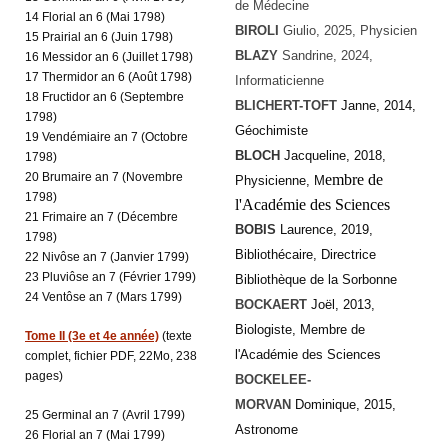
de Médecine
14 Florial an 6 (Mai 1798)
BIROLI
Giulio, 2025, Physicien
15 Prairial an 6 (Juin 1798)
BLAZY
Sandrine
, 2024,
16 Messidor an 6 (Juillet 1798)
17 Thermidor an 6 (Août 1798)
Informaticienne
18 Fructidor an 6 (Septembre
BLICHERT-TOFT
Janne, 2014,
1798)
Géochimiste
19 Vendémiaire an 7 (Octobre
BLOCH
Jacqueline, 2018,
1798)
20 Brumaire an 7 (Novembre
embre de
Physicienne, M
1798)
l'Académie des Sciences
21 Frimaire an 7 (Décembre
BOBIS
Laurence, 2019,
1798)
Bibliothécaire, Directrice
22 Nivôse an 7 (Janvier 1799)
23 Pluviôse an 7 (Février 1799)
Bibliothèque de la Sorbonne
24 Ventôse an 7 (Mars 1799)
BOCKAERT
Joël, 2013,
Biologiste, Membre de
Tome II (3e et 4e année)
(texte
l'Académie des Sciences
complet, fichier PDF, 22Mo, 238
pages)
BOCKELEE-
MORVAN
Dominique, 2015,
25 Germinal an 7 (Avril 1799)
Astronome
26 Florial an 7 (Mai 1799)