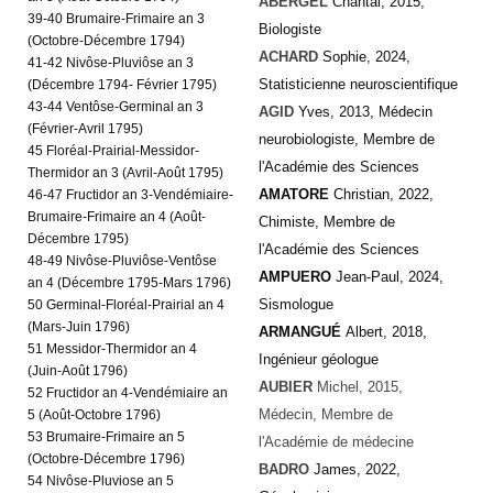
ABERGEL
Chantal, 2015,
39-40 Brumaire-Frimaire an 3
Biologiste
(Octobre-Décembre 1794)
ACHARD
Sophie, 2024,
41-42 Nivôse-Pluviôse an 3
Statisticienne neuroscientifique
(Décembre 1794- Février 1795)
43-44 Ventôse-Germinal an 3
AGID
Yves, 2013, Médecin
(Février-Avril 1795)
neurobiologiste, Membre de
45 Floréal-Prairial-Messidor-
l'Académie des Sciences
Thermidor an 3 (Avril-Août 1795)
AMATORE
Christian, 2022,
46-47 Fructidor an 3-Vendémiaire-
Brumaire-Frimaire an 4 (Août-
Chimiste,
Membre de
Décembre 1795)
l'Académie des Sciences
48-49 Nivôse-Pluviôse-Ventôse
AMPUERO
Jean-Paul, 2024,
an 4 (Décembre 1795-Mars 1796)
Sismologue
50 Germinal-Floréal-Prairial an 4
(Mars-Juin 1796)
ARMANGUÉ
Albert, 2018,
51 Messidor-Thermidor an 4
Ingénieur géologue
(Juin-Août 1796)
AUBIER
Michel, 2015,
52 Fructidor an 4-Vendémiaire an
Médecin, Membre de
5 (Août-Octobre 1796)
53 Brumaire-Frimaire an 5
l'Académie de médecine
(Octobre-Décembre 1796)
BADRO
James, 2022,
54 Nivôse-Pluviose an 5