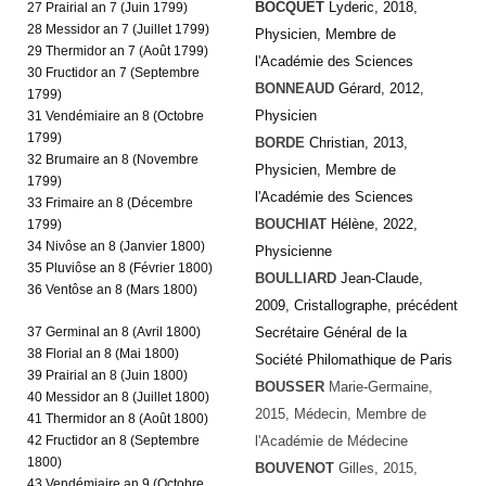
BOCQUET
Lyderic, 2018,
27 Prairial an 7 (Juin 1799)
28 Messidor an 7 (Juillet 1799)
Physicien,
Membre de
29 Thermidor an 7 (Août 1799)
l'Académie des Sciences
30 Fructidor an 7 (Septembre
BONNEAUD
Gérard, 2012,
1799)
Physicien
31 Vendémiaire an 8 (Octobre
1799)
BORDE
Christian, 2013,
32 Brumaire an 8 (Novembre
Physicien, Membre de
1799)
l'Académie des Sciences
33 Frimaire an 8 (Décembre
BOUCHIAT
Hélène, 2022,
1799)
34 Nivôse an 8 (Janvier 1800)
Physicienne
35 Pluviôse an 8 (Février 1800)
BOULLIARD
Jean-Claude,
36 Ventôse an 8 (Mars 1800)
2009, Cristallographe, précédent
37 Germinal an 8 (Avril 1800)
Secrétaire Général de la
38 Florial an 8 (Mai 1800)
Société Philomathique de Paris
39 Prairial an 8 (Juin 1800)
BOUSSER
Marie-Germaine,
40 Messidor an 8 (Juillet 1800)
2015, Médecin, Membre de
41 Thermidor an 8 (Août 1800)
42 Fructidor an 8 (Septembre
l'Académie de Médecine
1800)
BOUVENOT
Gilles, 2015,
43 Vendémiaire an 9 (Octobre