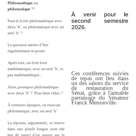
P
h
ilomat
h
ique
ou
p
h
ilomatique
??
À venir pour le
second semestre
Faut-il écrire philomathique avec
2026.
deux ‘h’, ou philomatique avec un
seul ‘h’ ?
La question mérite d’être
régulièrement re-posée.
Après tout, on écrit bien
mathématique, avec un seul ‘h’, et
Ces conférences suivies
pas mathémathique...
de repas ont lieu dans
un des salons du service
de restauration du
Alors, pourquoi philomathique
Sénat, grâce à l'aimable
avec deux ‘h’ ?
Pour faire chhic ?
parrainage du Sénateur
Franck Menonville.
À certaines époques, on trouvait
philomatique, avec un seul ‘h’.
La réponse, argumentée, se trouve
dans une plutôt longue note (de
bas de page) d’un papier sur la