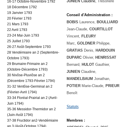
JUNIEN
Claudine,
Trésorière
16-17 Octobre-Novembre 1792
18 Décembre 1792
19 Janvier 1793
Conseil d'Administration :
20 Février 1793
BOBIS
Laurence,
BOULLIARD
21 Mars 1793
Jean-Claude,
COURTILLOT
22 Avril 1793
23-24 Mai-Juin 1793
Vincent,
FLEURY
25 Juillet 1793
Marc,
GOLDNER
Philippe,
26-27 Août-Septembre 1793
GRATIAS
Denis,
HARDOUIN
28 Vendémiaire an 2 (Septembre-
DUPARC
Olivier,
HENRISSAT
Octobre 1793)
29 Brumaire-Frimaire an 2
Bernard,
HULOT
Gauthier,
(Octobre-Décembre 1793)
JUNIEN
Claudine
,
30 Nivôse-Pluviôse an 2
MANDELBAUM
Jonathan,
(Décembre 1793-Février 1794)
POTIER
Marie-Claude,
PRIEUR
31-32 Ventôse-Germinal an 2
(Février-Avril 1794)
Benoît
33-34 Floréal-Prairial an 2 (Avril-
Juin 1794)
Statuts
35-36 Messidor-Thermidor an 2
(Juin-Août 1794)
Membres :
37-38 Fructidor an2-Vendémiaire
an 3 (Août-Octobre 1794)